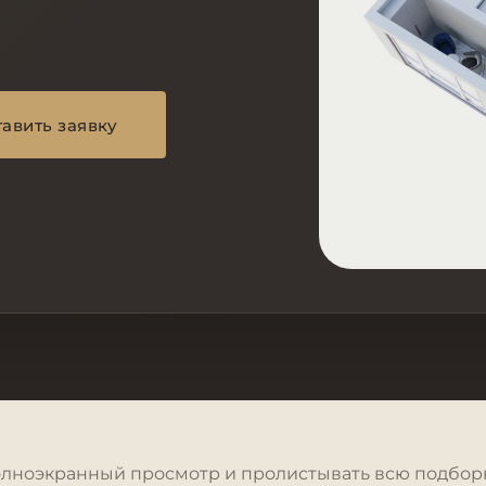
авить заявку
олноэкранный просмотр и пролистывать всю подборк