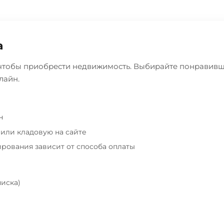
а
 чтобы приобрести недвижимость. Выбирайте понравивш
лайн.
н
или кладовую на сайте
рования зависит от способа оплаты
писка)