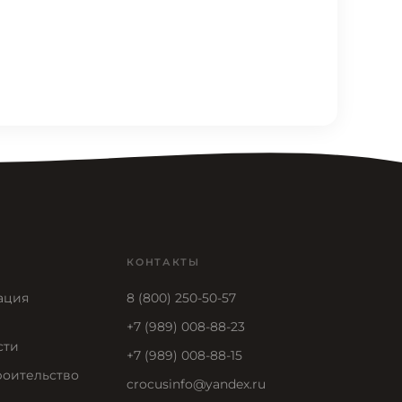
КОНТАКТЫ
ация
8 (800) 250-50-57
+7 (989) 008-88-23
сти
+7 (989) 008-88-15
роительство
crocusinfo@yandex.ru