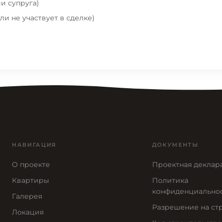
и супруга)
ли не участвует в сделке)
НАВИГАЦИЯ
ДОКУМЕНТЫ
О проекте
Проектная деклар
Квартиры
Политика
конфиденциально
Галерея
Разрешение на ст
Локация